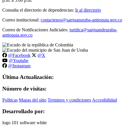
p.m. a 5:00 p.m.
Consulta el directorio de dependencias:
Ir al directorio
Correo institucional:
contactenos@sanjuanuraba-antioquia.gov.co
Correo de Notificaciones Judiciales:
juridica@sanjuandeuraba-
antioquia.gov.co
@Facebook
@X
@Youtube
@Instagram
Última Actualización:
Número de visitas:
Políticas
Mapas del sitio
Terminos y condiciones
Accesibilidad
Desarrollado por: