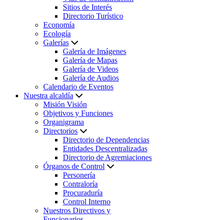
Sitios de Interés
Directorio Turístico
Economía
Ecología
Galerías
Galería de Imágenes
Galería de Mapas
Galería de Videos
Galería de Audios
Calendario de Eventos
Nuestra alcaldía
Misión Visión
Objetivos y Funciones
Organigrama
Directorios
Directorio de Dependencias
Entidades Descentralizadas
Directorio de Agremiaciones
Órganos de Control
Personería
Contraloría
Procuraduría
Control Interno
Nuestros Directivos y
Funcionarios