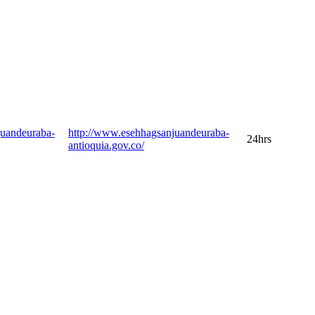
uandeuraba-
http://www.esehhagsanjuandeuraba-
24hrs
antioquia.gov.co/