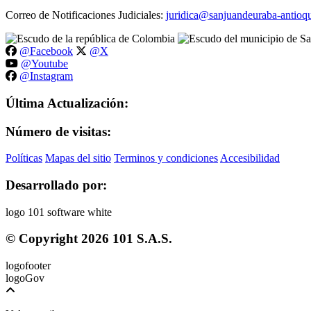
Correo de Notificaciones Judiciales:
juridica@sanjuandeuraba-antioqu
@Facebook
@X
@Youtube
@Instagram
Última Actualización:
Número de visitas:
Políticas
Mapas del sitio
Terminos y condiciones
Accesibilidad
Desarrollado por:
© Copyright
2026
101 S.A.S.