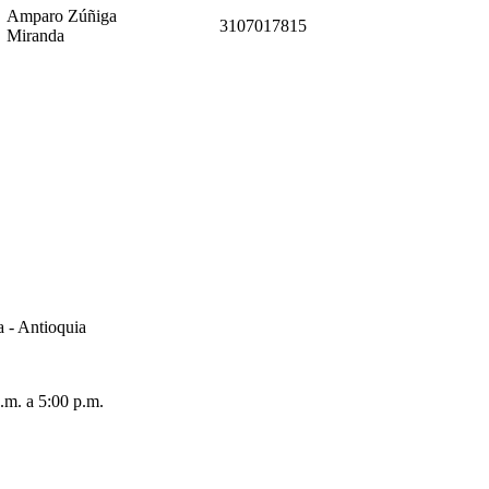
Amparo Zúñiga
3107017815
Miranda
a - Antioquia
.m. a 5:00 p.m.