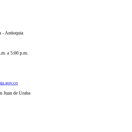
a - Antioquia
.m. a 5:00 p.m.
ia.gov.co