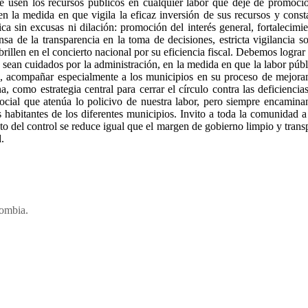
 usen los recursos públicos en cualquier labor que deje de promocion
en la medida en que vigila la eficaz inversión de sus recursos y const
a sin excusas ni dilación: promoción del interés general, fortalecimien
sa de la transparencia en la toma de decisiones, estricta vigilancia s
rillen en el concierto nacional por su eficiencia fiscal. Debemos lograr
sean cuidados por la administración, en la medida en que la labor públi
e, acompañar especialmente a los municipios en su proceso de mejoram
, como estrategia central para cerrar el círculo contra las deficienci
ial que atenúa lo policivo de nuestra labor, pero siempre encaminando
 habitantes de los diferentes municipios. Invito a toda la comunidad a 
acto del control se reduce igual que el margen de gobierno limpio y tra
.
ombia.