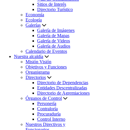
Sitios de Interés
Directorio Turístico
Economía
Ecología
Galerías
Galería de Imágenes
Galería de Mapas
Galería de Videos
Galería de Audios
Calendario de Eventos
Nuestra alcaldía
Misión Visión
Objetivos y Funciones
Organigrama
Directorios
Directorio de Dependencias
Entidades Descentralizadas
Directorio de Agremiaciones
Órganos de Control
Personería
Contraloría
Procuraduría
Control Interno
Nuestros Directivos y
Funcionarios