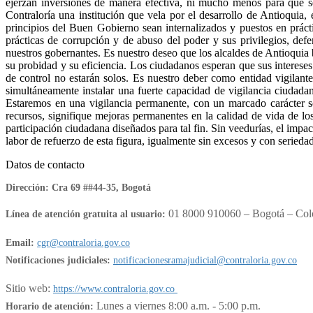
ejerzan inversiones de manera efectiva, ni mucho menos para que se
Contraloría una institución que vela por el desarrollo de Antioquia, 
principios del Buen Gobierno sean internalizados y puestos en práctic
prácticas de corrupción y de abuso del poder y sus privilegios, defen
nuestros gobernantes. Es nuestro deseo que los alcaldes de Antioquia b
su probidad y su eficiencia. Los ciudadanos esperan que sus intereses 
de control no estarán solos. Es nuestro deber como entidad vigilant
simultáneamente instalar una fuerte capacidad de vigilancia ciudadana
Estaremos en una vigilancia permanente, con un marcado carácter soc
recursos, signifique mejoras permanentes en la calidad de vida de los
participación ciudadana diseñados para tal fin. Sin veedurías, el imp
labor de refuerzo de es​ta figura, igualmente sin excesos y con seriedad
Datos de contacto
Dirección: Cra 69 ##44-35, Bogotá​
01 8000 910060 – Bogotá – Col
Línea de atención gratuita al usuario:
Email:
cgr@contraloria.gov.co
Notificaciones judiciales:
notificacionesramajudicial@contraloria.gov.co
Sitio web:
https://www.contraloria.gov.co
Lunes a viernes 8:00 a.m. - 5:00 p.m.​
Horario de atención: