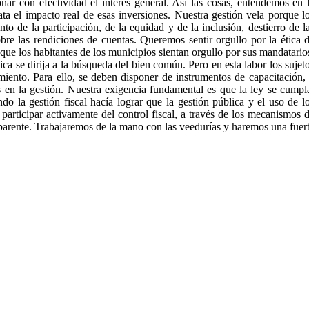
ar con efectividad el interés general. Así las cosas, entendemos en 
ata el impacto real de esas inversiones. Nuestra gestión vela porque l
to de la participación, de la equidad y de la inclusión, destierro de l
obre las rendiciones de cuentas. Queremos sentir orgullo por la ética 
 que los habitantes de los municipios sientan orgullo por sus mandatario
ca se dirija a la búsqueda del bien común. Pero en esta labor los sujet
iento. Para ello, se deben disponer de instrumentos de capacitación,
as en la gestión. Nuestra exigencia fundamental es que la ley se cumpl
 la gestión fiscal hacía lograr que la gestión pública y el uso de l
participar activamente del control fiscal, a través de los mecanismos 
nsparente. Trabajaremos de la mano con las veedurías y haremos una fuer