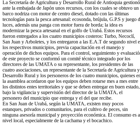
La Secretaría de Agricultura y Desarrollo Rural de Antioquia gestionó
ante la embajada de Japón unos recursos, con los cuales se obtuvo un
barco nodriza con motor de centro diesel, dotado con las últimas
tecnologías para la pesca artesanal: ecosonda, brújula, G.P.S y juego 
luces, además una panga con motor fuera de borda; la idea es
modernizar la pesca artesanal en el golfo de Urabá. Estos recursos
fueron entregados a los cuatro municipios costeros: Turbo, Necoclí,
San Juan y Arboletes, y los entregaron a las E.A.T de segundo nivel 
los respectivos municipios, previa capacitación en el manejo y
operación de dichos equipos. Para el control, seguimiento y evaluació
de este proyecto se conformó un comité técnico integrado por los
directores de las UMATA o su representante, los presidentes de las
cuatro asociaciones, un representante de la Secretarí​a de Agricultura y
Desarrollo Rural y los personeros de los cuatro municipios, quienes e
la asamblea acordaron que los equipos deben rotarse mes a mes entre
los distintos entes territoriales y que se deben entregar en buen estado,
bajo la vigilancia y supervisión del director de la UMATA, el
personero del municipio que entrega y el del que recibe.
En San Juan de Urabá, según la UMATA, existen muy pocos
estanques, privados o comunitarios, para el cultivo de peces, sin
ninguna asesoría municipal y proyección económica. El consumo es a
nivel local, especialmente de la cachama y el bocachico.