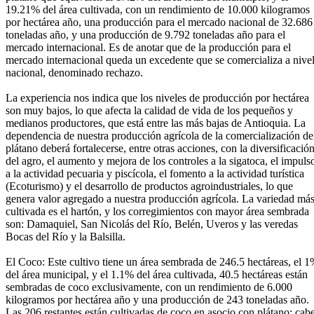
19.21% del área cultivada, con un rendimiento de 10.000 kilogramos
por hectárea año, una producción para el mercado nacional de 32.686
toneladas año, y una producción de 9.792 toneladas año para el
mercado internacional. Es de anotar que de la producción para el
mercado internacional queda un excedente que se comercializa a nive
nacional, denominado rechazo.
La experiencia nos indica que los niveles de producción por hectárea
son muy bajos, lo que afecta la calidad de vida de los pequeños y
medianos productores, que está entre las más bajas de Antioquia. La
dependencia de nuestra producción agrícola de la comercialización de
plátano deberá fortalecerse, entre otras acciones, con la diversificació
del agro, el aumento y mejora de los controles a la sigatoca, el impuls
a la actividad pecuaria y piscícola, el fomento a la actividad turística
(Ecoturismo) y el desarrollo de productos agroindustriales, lo que
genera valor agregado a nuestra producción agrícola. La variedad má
cultivada es el hartón, y los corregimientos con mayor área sembrada
son: Damaquiel, San Nicolás del Río, Belén, Uveros y las veredas
Bocas del Río y la Balsilla.
El Coco: Este cultivo tiene un área sembrada de 246.5 hectáreas, el 
del área municipal, y el 1.1% del área cultivada, 40.5 hectáreas están
sembradas de coco exclusivamente, con un rendimiento de 6.000
kilogramos por hectárea año y una producción de 243 toneladas año.
Las 206 restantes están cultivadas de coco en asocio con plátano; cab