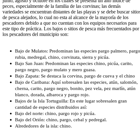
junio, agosto y octubre en los cuales se presenta un alto índice de
peces, especialmente de la familia de las corvinas; las demás
variedades se encuentran distantes de las playas y se debe buscar sitio
de pesca alejados, lo cual no esta al alcance de la mayoría de los
pescadores debido a que no cuentan con los equipos necesarios para
este tipo de práctica. Los bajos o sitios de pesca más frecuentados por
los pescadores del municipio son:
Bajo de Mulatos: Predominan las especies pargo palmero, parg
rubia, medregal, chino, corvinata, sierra y picúa.
Bajo San Juan: Predominan las especies chino, picúa, carito,
pargo negro, pargo mulato y mero guasa.
Bajo Zapata: Se destaca la corvina, pargo de cueva y el chino
Bajo de Caribana: Aquí sobresalen las especies, atún, salomón,
cherna, carito, pargo negro, bonito, pez vela, pez marlí​n, atún
blanco, dorada, albaroca y pargo rojo.
Bajos de la Isla Tortuguilla: En este lugar sobresalen gran
cantidad de especies distribuidos así:
Bajo del norte: chino, pargo rojo y picúa.
Bajo del Orión: chino, pargo, cebal y pedregal.
Alrededores de la isla: chino.