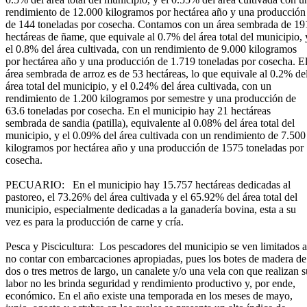
rendimiento de 12.000 kilogramos por hectárea año y una producción
de 144 toneladas por cosecha. Contamos con un área sembrada de 19
hectáreas de ñame, que equivale al 0.7% del área total del municipio, 
el 0.8% del área cultivada, con un rendimiento de 9.000 kilogramos
por hectárea año y una producción de 1.719 toneladas por cosecha. E
área sembrada de arroz es de 53 hectáreas, lo que equivale al 0.2% de
área total del municipio, y el 0.24% del área cultivada, con un
rendimiento de 1.200 kilogramos por semestre y una producción de
63.6 toneladas por cosecha. En el municipio hay 21 hectáreas
sembrada de sandia (patilla), equivalente al 0.08% del área total del
municipio, y el 0.09% del área cultivada con un rendimiento de 7.500
kilogramos por hectárea año y una producción de 1575 toneladas por
cosecha.
PECUARIO:
En el municipio hay 15.757 hectáreas dedicadas al
pastoreo, el 73.26% del área cultivada y el 65.92% del área total del
municipio, especialmente dedicadas a la ganadería bovina, esta a su
vez es para la producción de carne y cría.
Pesca y Piscicultura: Los pescadores del municipio se ven limitados a
no contar con embarcaciones apropiadas, pues los botes de madera de
dos o tres metros de largo, un canalete y/o una vela con que realizan s
labor no les brinda seguridad y rendimiento productivo y, por ende,
económico. En el año existe una temporada en los meses de mayo,