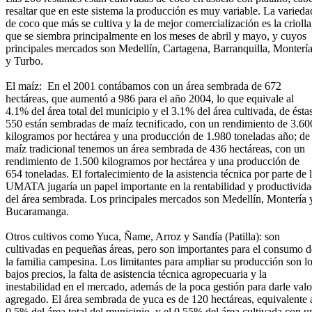
resaltar que en este sistema la producción es muy variable. La varieda
de coco que más se cultiva y la de mejor comercialización es la criolla
que se siembra principalmente en los meses de abril y mayo, y cuyos
principales mercados son Medellín, Cartagena, Barranquilla, Monterí
y Turbo.
El maíz: En el 2001 contábamos con un área sembrada de 672
hectáreas, que aumentó a 986 para el año 2004, lo que equivale al
4.1% del área total del municipio y el 3.1% del área cultivada, de ésta
550 están sembradas de maíz tecnificado, con un rendimiento de 3.60
kilogramos por hectárea y una producción de 1.980 toneladas año; de
maíz tradicional tenemos un área sembrada de 436 hectáreas, con un
rendimiento de 1.500 kilogramos por hectárea y una producción de
654 toneladas. El fortalecimiento de la asistencia técnica por parte de 
UMATA jugaría un papel importante en la rentabilidad y productivid
del área sembrada. Los principales mercados son Medellín, Montería 
Bucaramanga.
Otros cultivos como Yuca, Ñame, Arroz y Sandía (Patilla): son
cultivadas en pequeñas áreas, pero son importantes para el consumo d
la familia campesina. Los limitantes para ampliar su producción son l
bajos precios, la falta de asistencia técnica agropecuaria y la
inestabilidad en el mercado, además de la poca gestión para darle valo
agregado. El área sembrada de yuca es de 120 hectáreas, equivalente 
0.5% del área total del municipio, y el 0.55% del área cultivada con u