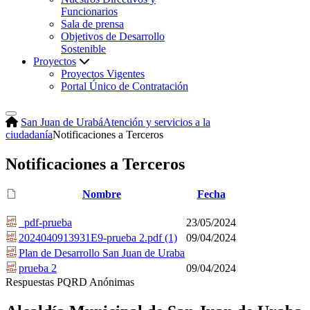
Funcionarios
Sala de prensa
Objetivos de Desarrollo
Sostenible
Proyectos
Proyectos Vigentes
Portal Único de Contratación
San Juan de Urabá
Atención y servicios a la
ciudadanía
Notificaciones a Terceros
Notificaciones a Terceros
Nombre
Fecha
_pdf-prueba
23/05/2024
2024040913931E9-prueba 2.pdf (1)
09/04/2024
Plan de Desarrollo San Juan de Uraba
prueba 2
09/04/2024
​Respu​estas PQRD Anónimas