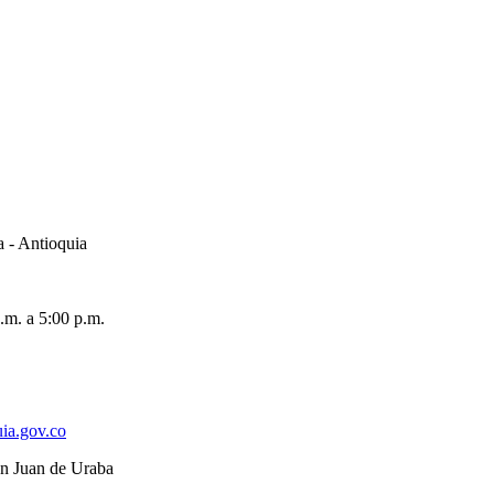
a - Antioquia
.m. a 5:00 p.m.
ia.gov.co