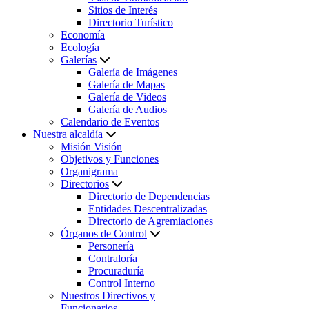
Sitios de Interés
Directorio Turístico
Economía
Ecología
Galerías
Galería de Imágenes
Galería de Mapas
Galería de Videos
Galería de Audios
Calendario de Eventos
Nuestra alcaldía
Misión Visión
Objetivos y Funciones
Organigrama
Directorios
Directorio de Dependencias
Entidades Descentralizadas
Directorio de Agremiaciones
Órganos de Control
Personería
Contraloría
Procuraduría
Control Interno
Nuestros Directivos y
Funcionarios