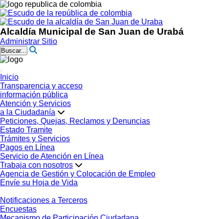
Alcaldía Municipal de San Juan de Urabá
Administrar Sitio
Buscar...
Inicio
Transparencia y acceso
información pública
Atención y Servicios
a la Ciudadanía
Peticiones, Quejas, Reclamos y Denuncias
Estado Tramite
Trámites y Servicios
Pagos en Línea
Servicio de Atención en Línea
Trabaja con nosotros
Agencia de Gestión y Colocación de Empleo
Envíe su Hoja de Vida
Notificaciones a Terceros
Encuestas
Mecanismo de Participación Ciudadana