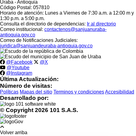
Uraba - Antioquia
Código Postal: 057810
Horario de atención: Lunes a Viernes de 7:30 a.m. a 12:00 m y
1:30 p.m. a 5:00 p.m.
Consulta el directorio de dependencias:
Ir al directorio
Correo institucional:
contactenos@sanjuanuraba-
antioquia.gov.co
Correo de Notificaciones Judiciales:
juridica@sanjuandeuraba-antioquia.gov.co
@Facebook
@X
@Youtube
@Instagram
Última Actualización:
Número de visitas:
Políticas
Mapas del sitio
Terminos y condiciones
Accesibilidad
Desarrollado por:
© Copyright
2026
101 S.A.S.
Volver arriba