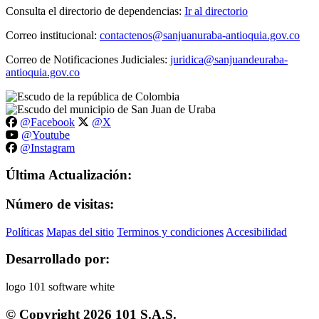
Consulta el directorio de dependencias:
Ir al directorio
Correo institucional:
contactenos@sanjuanuraba-antioquia.gov.co
Correo de Notificaciones Judiciales:
juridica@sanjuandeuraba-
antioquia.gov.co
@Facebook
@X
@Youtube
@Instagram
Última Actualización:
Número de visitas:
Políticas
Mapas del sitio
Terminos y condiciones
Accesibilidad
Desarrollado por:
© Copyright
2026
101 S.A.S.