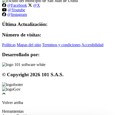
@Facebook
@X
@Youtube
@Instagram
Última Actualización:
Número de visitas:
Políticas
Mapas del sitio
Terminos y condiciones
Accesibilidad
Desarrollado por:
© Copyright
2026
101 S.A.S.
Volver arriba
Herramientas