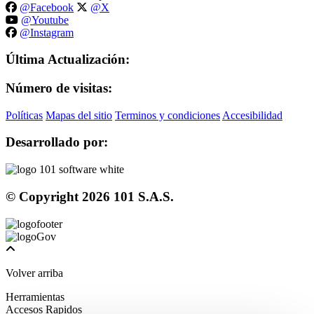
@Facebook
@X
@Youtube
@Instagram
Última Actualización:
Número de visitas:
Políticas
Mapas del sitio
Terminos y condiciones
Accesibilidad
Desarrollado por:
© Copyright
2026
101 S.A.S.
Volver arriba
Herramientas
Accesos Rapidos