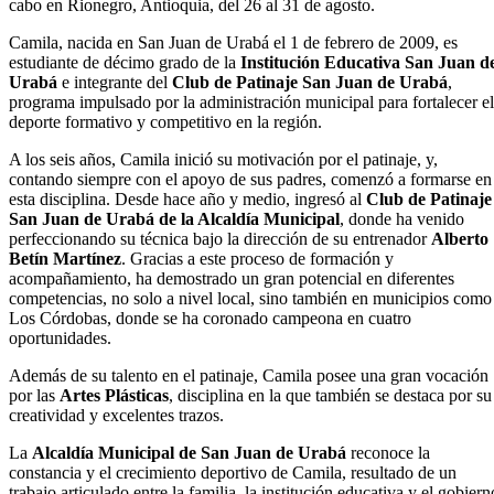
cabo en Rionegro, Antioquia, del 26 al 31 de agosto.
Camila, nacida en San Juan de Urabá el 1 de febrero de 2009, es
estudiante de décimo grado de la
Institución Educativa San Juan d
Urabá
e integrante del
Club de Patinaje San Juan de Urabá
,
programa impulsado por la administración municipal para fortalecer el
deporte formativo y competitivo en la región.
A los seis años, Camila inició su motivación por el patinaje, y,
contando siempre con el apoyo de sus padres, comenzó a formarse en
esta disciplina. Desde hace año y medio, ingresó al
Club de Patinaje
San Juan de Urabá de la Alcaldía Municipal
, donde ha venido
perfeccionando su técnica bajo la dirección de su entrenador
Alberto
Betín Martínez
. Gracias a este proceso de formación y
acompañamiento, ha demostrado un gran potencial en diferentes
competencias, no solo a nivel local, sino también en municipios como
Los Córdobas, donde se ha coronado campeona en cuatro
oportunidades.
Además de su talento en el patinaje, Camila posee una gran vocación
por las
Artes Plásticas
, disciplina en la que también se destaca por su
creatividad y excelentes trazos.
La
Alcaldía Municipal de San Juan de Urabá
reconoce la
constancia y el crecimiento deportivo de Camila, resultado de un
trabajo articulado entre la familia, la institución educativa y el gobiern