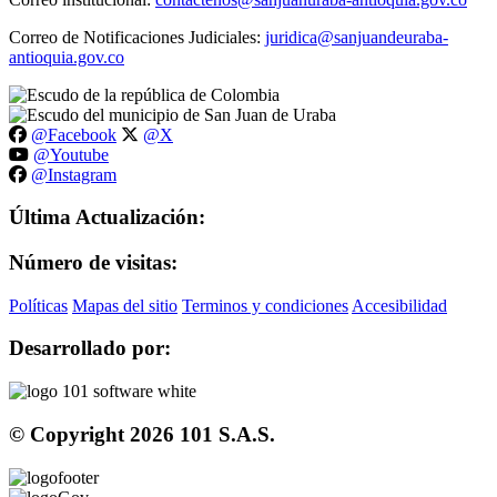
Correo de Notificaciones Judiciales:
juridica@sanjuandeuraba-
antioquia.gov.co
@Facebook
@X
@Youtube
@Instagram
Última Actualización:
Número de visitas:
Políticas
Mapas del sitio
Terminos y condiciones
Accesibilidad
Desarrollado por:
© Copyright
2026
101 S.A.S.