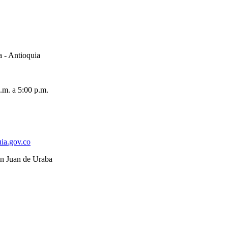
a - Antioquia
.m. a 5:00 p.m.
ia.gov.co