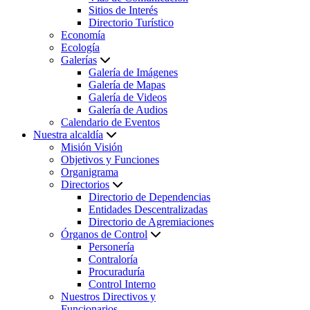
Sitios de Interés
Directorio Turístico
Economía
Ecología
Galerías
Galería de Imágenes
Galería de Mapas
Galería de Videos
Galería de Audios
Calendario de Eventos
Nuestra alcaldía
Misión Visión
Objetivos y Funciones
Organigrama
Directorios
Directorio de Dependencias
Entidades Descentralizadas
Directorio de Agremiaciones
Órganos de Control
Personería
Contraloría
Procuraduría
Control Interno
Nuestros Directivos y
Funcionarios