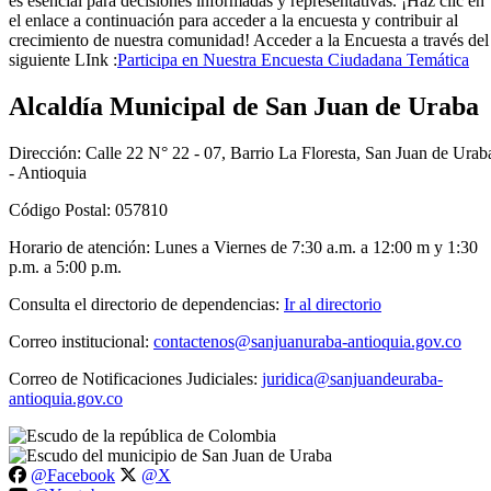
es esencial para decisiones informadas y representativas. ¡Haz clic en
el enlace a continuación para acceder a la encuesta y contribuir al
crecimiento de nuestra comunidad! Acceder a la Encuesta a travé​s del
siguiente LInk :
Participa en Nuestra Encuesta Ciudadana Temática​
Alcaldía Municipal de San Juan de Uraba
Dirección: Calle 22 N° 22 - 07, Barrio La Floresta, San Juan de Urab
- Antioquia
Código Postal: 057810
Horario de atención: Lunes a Viernes de 7:30 a.m. a 12:00 m y 1:30
p.m. a 5:00 p.m.
Consulta el directorio de dependencias:
Ir al directorio
Correo institucional:
contactenos@sanjuanuraba-antioquia.gov.co
Correo de Notificaciones Judiciales:
juridica@sanjuandeuraba-
antioquia.gov.co
@Facebook
@X