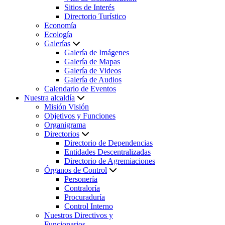
Sitios de Interés
Directorio Turístico
Economía
Ecología
Galerías
Galería de Imágenes
Galería de Mapas
Galería de Videos
Galería de Audios
Calendario de Eventos
Nuestra alcaldía
Misión Visión
Objetivos y Funciones
Organigrama
Directorios
Directorio de Dependencias
Entidades Descentralizadas
Directorio de Agremiaciones
Órganos de Control
Personería
Contraloría
Procuraduría
Control Interno
Nuestros Directivos y
Funcionarios