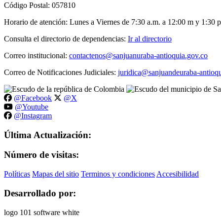
Código Postal: 057810
Horario de atención: Lunes a Viernes de 7:30 a.m. a 12:00 m y 1:30 p
Consulta el directorio de dependencias:
Ir al directorio
Correo institucional:
contactenos@sanjuanuraba-antioquia.gov.co
Correo de Notificaciones Judiciales:
juridica@sanjuandeuraba-antioqu
@Facebook
@X
@Youtube
@Instagram
Última Actualización:
Número de visitas:
Políticas
Mapas del sitio
Terminos y condiciones
Accesibilidad
Desarrollado por: