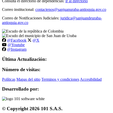
Consulta el directorio de dependencias:
Ir al directorio
Correo institucional:
contactenos@sanjuanuraba-antioquia.gov.co
Correo de Notificaciones Judiciales:
juridica@sanjuandeuraba-
antioquia.gov.co
@Facebook
@X
@Youtube
@Instagram
Última Actualización:
Número de visitas:
Políticas
Mapas del sitio
Terminos y condiciones
Accesibilidad
Desarrollado por:
© Copyright
2026
101 S.A.S.