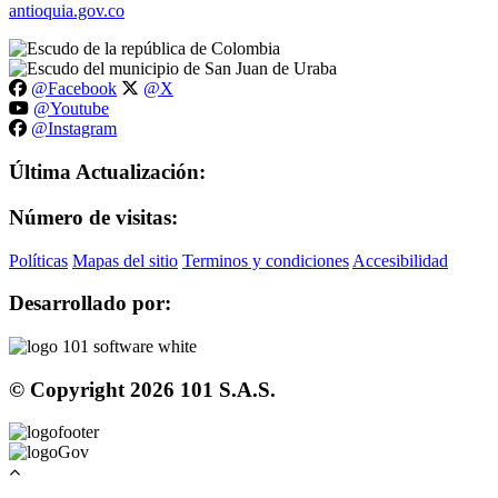
antioquia.gov.co
@Facebook
@X
@Youtube
@Instagram
Última Actualización:
Número de visitas:
Políticas
Mapas del sitio
Terminos y condiciones
Accesibilidad
Desarrollado por:
© Copyright
2026
101 S.A.S.