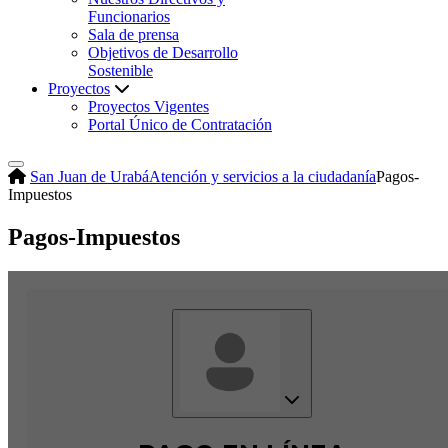
Funcionarios
Sala de prensa
Objetivos de Desarrollo
Sostenible
Proyectos
Proyectos Vigentes
Portal Único de Contratación
San Juan de Urabá
Atención y servicios a la ciudadanía
Pagos-
Impuestos
Pagos-Impuestos