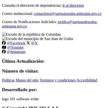
Consulta el directorio de dependencias:
Ir al directorio
Correo institucional:
contactenos@sanjuanuraba-antioquia.gov.co
Correo de Notificaciones Judiciales:
juridica@sanjuandeuraba-
antioquia.gov.co
@Facebook
@X
@Youtube
@Instagram
Última Actualización:
Número de visitas:
Políticas
Mapas del sitio
Terminos y condiciones
Accesibilidad
Desarrollado por: